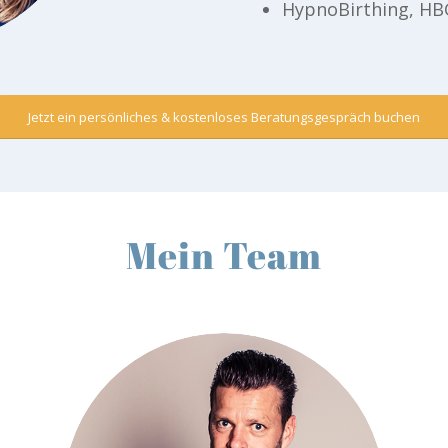
HypnoBirthing, HB
Jetzt ein persönliches & kostenloses Beratungsgespräch buchen
Mein Team